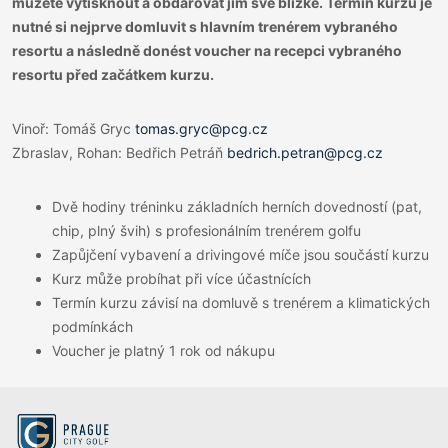
můžete vytisknout a obdarovat jím své blízké. Termín kurzu je
nutné si nejprve domluvit s hlavním trenérem vybraného
resortu
a následně donést voucher na recepci vybraného
resortu před začátkem kurzu.
Vinoř: Tomáš Gryc
tomas.gryc@pcg.cz
Zbraslav, Rohan: Bedřich Petráň
bedrich.petran@pcg.cz
Dvě hodiny tréninku základních herních dovedností (pat,
chip, plný švih) s profesionálním trenérem golfu
Zapůjčení vybavení a drivingové míče jsou součástí kurzu
Kurz může probíhat při více účastnících
Termín kurzu závisí na domluvě s trenérem a klimatických
podmínkách
Voucher je platný 1 rok od nákupu