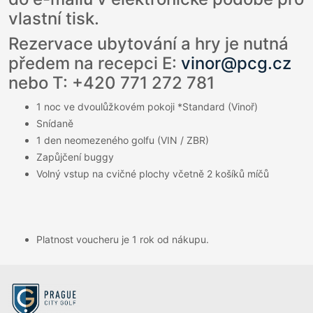
vlastní tisk.
Rezervace ubytování a hry je nutná
předem na recepci E:
vinor@pcg.cz
nebo T: +420 771 272 781
1 noc ve dvoulůžkovém pokoji *Standard (Vinoř)
Snídaně
1 den neomezeného golfu (VIN / ZBR)
Zapůjčení buggy
Volný vstup na cvičné plochy včetně 2 košíků míčů
Platnost voucheru je 1 rok od nákupu.