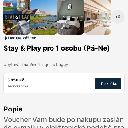
+6
Darujte zážitek
Stay & Play pro 1 osobu (Pá-Ne)
Ubytování na Vinoři + golf s buggy
3 850 Kč
Do košíku
Jednorázově
Popis
Voucher Vám bude po nákupu zaslán
do e-mailu v elektronické podobě pro