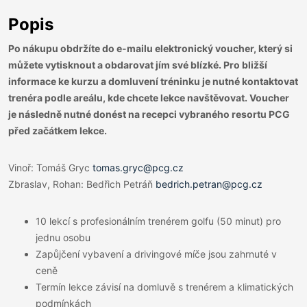
Popis
Po nákupu obdržíte do e-mailu elektronický voucher, který si
můžete vytisknout a obdarovat jím své blízké. Pro bližší
informace ke kurzu a domluvení tréninku je nutné kontaktovat
trenéra podle areálu, kde chcete lekce navštěvovat.
Voucher
je následně nutné donést na recepci vybraného resortu PCG
před začátkem lekce.
Vinoř: Tomáš Gryc
tomas.gryc@pcg.cz
Zbraslav, Rohan: Bedřich Petráň
bedrich.petran@pcg.cz
10 lekcí s profesionálním trenérem golfu (50 minut) pro
jednu osobu
Zapůjčení vybavení a drivingové míče jsou zahrnuté v
ceně
Termín lekce závisí na domluvě s trenérem a klimatických
podmínkách